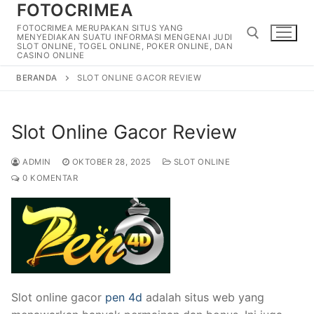
FOTOCRIMEA
Lompat
ke
FOTOCRIMEA MERUPAKAN SITUS YANG
MENYEDIAKAN SUATU INFORMASI MENGENAI JUDI
konten
SLOT ONLINE, TOGEL ONLINE, POKER ONLINE, DAN
CASINO ONLINE
BERANDA
SLOT ONLINE GACOR REVIEW
Cari:
Slot Online Gacor Review
ADMIN
OKTOBER 28, 2025
SLOT ONLINE
0 KOMENTAR
Slot online gacor
pen 4d
adalah situs web yang