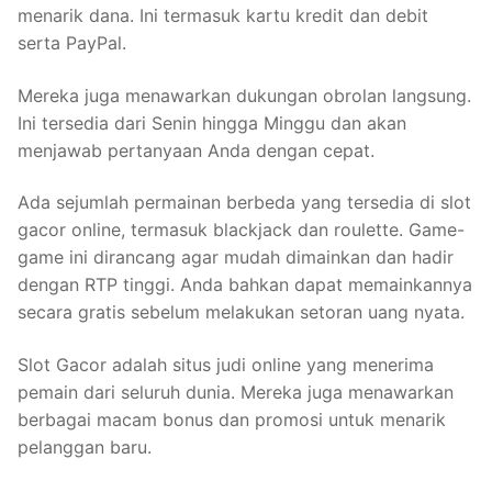
menarik dana. Ini termasuk kartu kredit dan debit
serta PayPal.
Mereka juga menawarkan dukungan obrolan langsung.
Ini tersedia dari Senin hingga Minggu dan akan
menjawab pertanyaan Anda dengan cepat.
Ada sejumlah permainan berbeda yang tersedia di slot
gacor online, termasuk blackjack dan roulette. Game-
game ini dirancang agar mudah dimainkan dan hadir
dengan RTP tinggi. Anda bahkan dapat memainkannya
secara gratis sebelum melakukan setoran uang nyata.
Slot Gacor adalah situs judi online yang menerima
pemain dari seluruh dunia. Mereka juga menawarkan
berbagai macam bonus dan promosi untuk menarik
pelanggan baru.