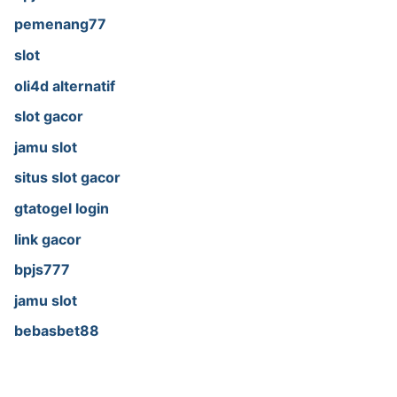
pemenang77
slot
oli4d alternatif
slot gacor
jamu slot
situs slot gacor
gtatogel login
link gacor
bpjs777
jamu slot
bebasbet88