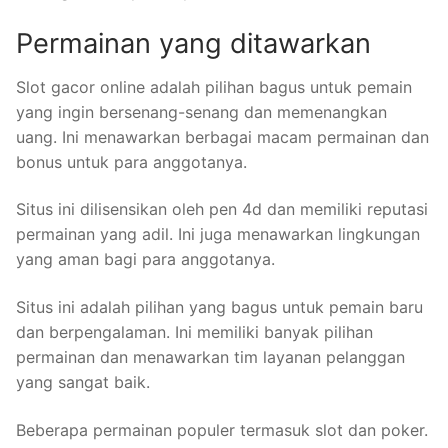
Permainan yang ditawarkan
Slot gacor online adalah pilihan bagus untuk pemain
yang ingin bersenang-senang dan memenangkan
uang. Ini menawarkan berbagai macam permainan dan
bonus untuk para anggotanya.
Situs ini dilisensikan oleh
pen 4d
dan memiliki reputasi
permainan yang adil. Ini juga menawarkan lingkungan
yang aman bagi para anggotanya.
Situs ini adalah pilihan yang bagus untuk pemain baru
dan berpengalaman. Ini memiliki banyak pilihan
permainan dan menawarkan tim layanan pelanggan
yang sangat baik.
Beberapa permainan populer termasuk slot dan poker.