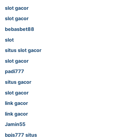
slot gacor
slot gacor
bebasbet88
slot
situs slot gacor
slot gacor
padi777
situs gacor
slot gacor
link gacor
link gacor
Jamin55
bpjs777 situs