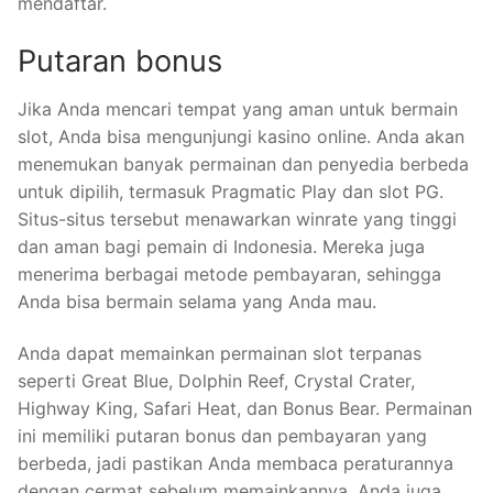
mendaftar.
Putaran bonus
Jika Anda mencari tempat yang aman untuk bermain
slot, Anda bisa mengunjungi kasino online. Anda akan
menemukan banyak permainan dan penyedia berbeda
untuk dipilih, termasuk Pragmatic Play dan slot PG.
Situs-situs tersebut menawarkan winrate yang tinggi
dan aman bagi pemain di Indonesia. Mereka juga
menerima berbagai metode pembayaran, sehingga
Anda bisa bermain selama yang Anda mau.
Anda dapat memainkan permainan slot terpanas
seperti Great Blue, Dolphin Reef, Crystal Crater,
Highway King, Safari Heat, dan Bonus Bear. Permainan
ini memiliki putaran bonus dan pembayaran yang
berbeda, jadi pastikan Anda membaca peraturannya
dengan cermat sebelum memainkannya. Anda juga