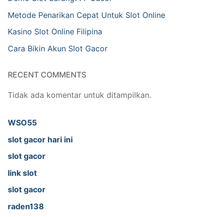
Metode Penarikan Cepat Untuk Slot Online
Kasino Slot Online Filipina
Cara Bikin Akun Slot Gacor
RECENT COMMENTS
Tidak ada komentar untuk ditampilkan.
WSO55
slot gacor hari ini
slot gacor
link slot
slot gacor
raden138