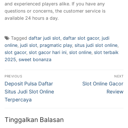
and experienced players alike. If you have any
questions or concerns, the customer service is
available 24 hours a day.
Tagged
daftar judi slot
,
daftar slot gacor
,
judi
online
,
judi slot
,
pragmatic play
,
situs judi slot online
,
slot gacor
,
slot gacor hari ini
,
slot online
,
slot terbaik
2025
,
sweet bonanza
Navigasi
PREVIOUS
NEXT
pos
Previous
Next
Deposit Pulsa Daftar
Slot Online Gacor
post:
post:
Situs Judi Slot Online
Review
Terpercaya
Tinggalkan Balasan