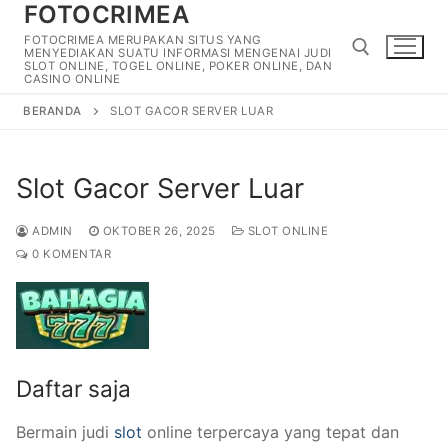
FOTOCRIMEA
Lompat
ke
FOTOCRIMEA MERUPAKAN SITUS YANG
MENYEDIAKAN SUATU INFORMASI MENGENAI JUDI
konten
SLOT ONLINE, TOGEL ONLINE, POKER ONLINE, DAN
CASINO ONLINE
BERANDA
SLOT GACOR SERVER LUAR
Cari:
Slot Gacor Server Luar
ADMIN
OKTOBER 26, 2025
SLOT ONLINE
0 KOMENTAR
Daftar saja
Bermain judi
slot
online terpercaya yang tepat dan