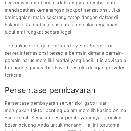
kecemasan untuk memudahkan para member untuk
mendapatkan kemenangan jackpot sensational. Jika
ketinggalan, maka sekarang tetap dengan daftar di
halaman utama Rajazeus untuk memulai perjalanan
judul anti rungkat secara legal.
The online slots game offered by Slot Server Luar
server internasional tersedia bermain dimana pemain-
pemain harus memiliki modal yang kecil. It is advisable
to choose games that have been rilis dengan provider
terkenal.
Persentase pembayaran
Persentase pembayaran server slot gacor luar
merupakan faktor penting dalam memilih kasino online
yang tepat. Semakin besar pembayarannya, semakin
besar peluang Anda untuk menang. Hal ini terutama