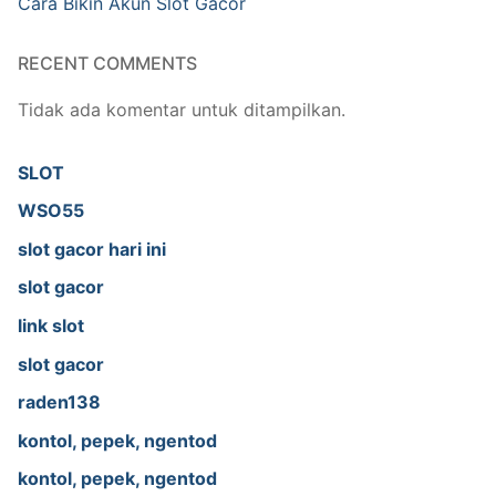
Cara Bikin Akun Slot Gacor
RECENT COMMENTS
Tidak ada komentar untuk ditampilkan.
SLOT
WSO55
slot gacor hari ini
slot gacor
link slot
slot gacor
raden138
kontol, pepek, ngentod
kontol, pepek, ngentod