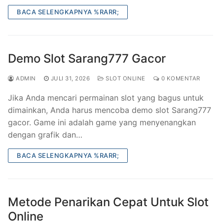
BACA SELENGKAPNYA %RARR;
Demo Slot Sarang777 Gacor
ADMIN
JULI 31, 2026
SLOT ONLINE
0 KOMENTAR
Jika Anda mencari permainan slot yang bagus untuk
dimainkan, Anda harus mencoba demo slot Sarang777
gacor. Game ini adalah game yang menyenangkan
dengan grafik dan…
BACA SELENGKAPNYA %RARR;
Metode Penarikan Cepat Untuk Slot
Online