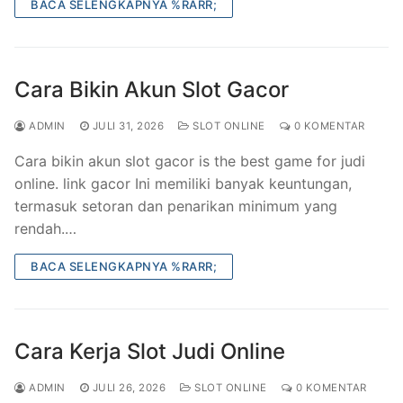
BACA SELENGKAPNYA %RARR;
Cara Bikin Akun Slot Gacor
ADMIN
JULI 31, 2026
SLOT ONLINE
0 KOMENTAR
Cara bikin akun slot gacor is the best game for judi
online. link gacor Ini memiliki banyak keuntungan,
termasuk setoran dan penarikan minimum yang
rendah.…
BACA SELENGKAPNYA %RARR;
Cara Kerja Slot Judi Online
ADMIN
JULI 26, 2026
SLOT ONLINE
0 KOMENTAR