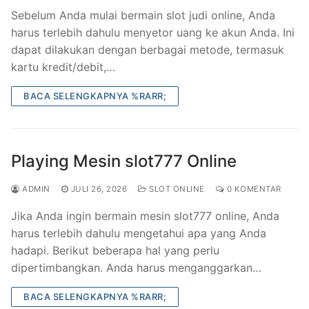
Sebelum Anda mulai bermain slot judi online, Anda
harus terlebih dahulu menyetor uang ke akun Anda. Ini
dapat dilakukan dengan berbagai metode, termasuk
kartu kredit/debit,…
BACA SELENGKAPNYA %RARR;
Playing Mesin slot777 Online
ADMIN
JULI 26, 2026
SLOT ONLINE
0 KOMENTAR
Jika Anda ingin bermain mesin slot777 online, Anda
harus terlebih dahulu mengetahui apa yang Anda
hadapi. Berikut beberapa hal yang perlu
dipertimbangkan. Anda harus menganggarkan…
BACA SELENGKAPNYA %RARR;