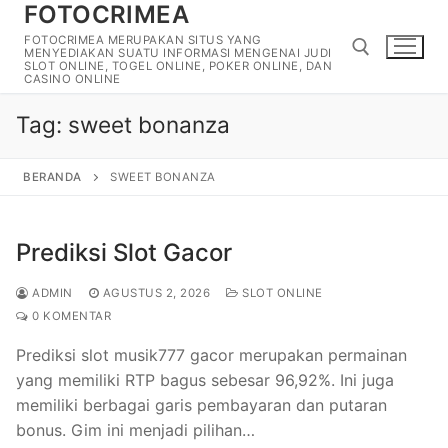
FOTOCRIMEA
Lompat
ke
FOTOCRIMEA MERUPAKAN SITUS YANG
MENYEDIAKAN SUATU INFORMASI MENGENAI JUDI
konten
SLOT ONLINE, TOGEL ONLINE, POKER ONLINE, DAN
CASINO ONLINE
Tag:
sweet bonanza
Cari:
BERANDA
SWEET BONANZA
Prediksi Slot Gacor
ADMIN
AGUSTUS 2, 2026
SLOT ONLINE
0 KOMENTAR
Prediksi slot musik777 gacor merupakan permainan
yang memiliki RTP bagus sebesar 96,92%. Ini juga
memiliki berbagai garis pembayaran dan putaran
bonus. Gim ini menjadi pilihan…