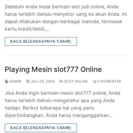
Sebelum Anda mulai bermain slot judi online, Anda
harus terlebih dahulu menyetor uang ke akun Anda. Ini
dapat dilakukan dengan berbagai metode, termasuk
kartu kredit/debit,…
BACA SELENGKAPNYA %RARR;
Playing Mesin slot777 Online
ADMIN
JULI 26, 2026
SLOT ONLINE
0 KOMENTAR
Jika Anda ingin bermain mesin slot777 online, Anda
harus terlebih dahulu mengetahui apa yang Anda
hadapi. Berikut beberapa hal yang perlu
dipertimbangkan. Anda harus menganggarkan…
BACA SELENGKAPNYA %RARR;