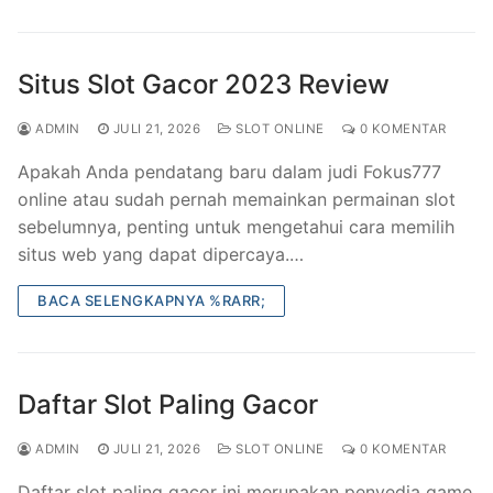
Situs Slot Gacor 2023 Review
ADMIN
JULI 21, 2026
SLOT ONLINE
0 KOMENTAR
Apakah Anda pendatang baru dalam judi Fokus777
online atau sudah pernah memainkan permainan slot
sebelumnya, penting untuk mengetahui cara memilih
situs web yang dapat dipercaya.…
BACA SELENGKAPNYA %RARR;
Daftar Slot Paling Gacor
ADMIN
JULI 21, 2026
SLOT ONLINE
0 KOMENTAR
Daftar slot paling gacor ini merupakan penyedia game