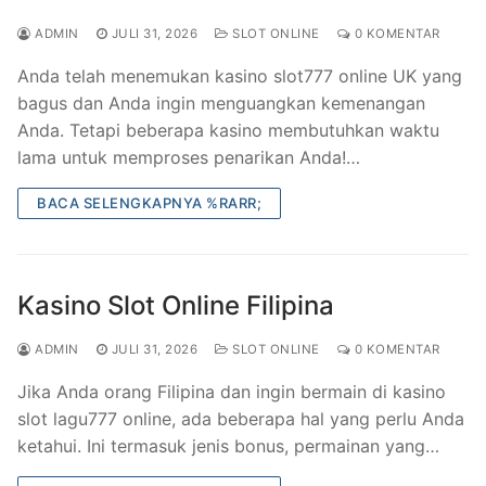
ADMIN
JULI 31, 2026
SLOT ONLINE
0 KOMENTAR
Anda telah menemukan kasino slot777 online UK yang
bagus dan Anda ingin menguangkan kemenangan
Anda. Tetapi beberapa kasino membutuhkan waktu
lama untuk memproses penarikan Anda!…
BACA SELENGKAPNYA %RARR;
Kasino Slot Online Filipina
ADMIN
JULI 31, 2026
SLOT ONLINE
0 KOMENTAR
Jika Anda orang Filipina dan ingin bermain di kasino
slot lagu777 online, ada beberapa hal yang perlu Anda
ketahui. Ini termasuk jenis bonus, permainan yang…