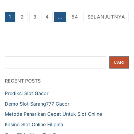
Paginasi
1
2
3
4
…
54
SELANJUTNYA
pos
Cari
CARI
RECENT POSTS
Prediksi Slot Gacor
Demo Slot Sarang777 Gacor
Metode Penarikan Cepat Untuk Slot Online
Kasino Slot Online Filipina