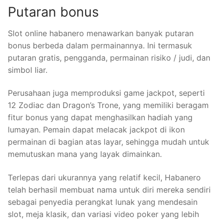
Putaran bonus
Slot online habanero menawarkan banyak putaran
bonus berbeda dalam permainannya. Ini termasuk
putaran gratis, pengganda, permainan risiko / judi, dan
simbol liar.
Perusahaan juga memproduksi game jackpot, seperti
12 Zodiac dan Dragon’s Trone, yang memiliki beragam
fitur bonus yang dapat menghasilkan hadiah yang
lumayan. Pemain dapat melacak jackpot di ikon
permainan di bagian atas layar, sehingga mudah untuk
memutuskan mana yang layak dimainkan.
Terlepas dari ukurannya yang relatif kecil, Habanero
telah berhasil membuat nama untuk diri mereka sendiri
sebagai penyedia perangkat lunak yang mendesain
slot, meja klasik, dan variasi video poker yang lebih