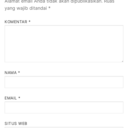
Alamat email Anda tidak akan dipublikasikan.
Ruas
yang wajib ditandai
*
KOMENTAR
*
NAMA
*
EMAIL
*
SITUS WEB