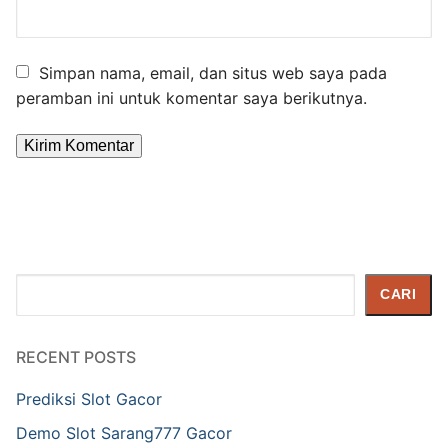
Simpan nama, email, dan situs web saya pada
peramban ini untuk komentar saya berikutnya.
Cari
CARI
RECENT POSTS
Prediksi Slot Gacor
Demo Slot Sarang777 Gacor