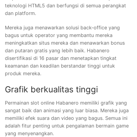
teknologi HTML5 dan berfungsi di semua perangkat
dan platform.
Mereka juga menawarkan solusi back-office yang
bagus untuk operator yang membantu mereka
meningkatkan situs mereka dan menawarkan bonus
dan putaran gratis yang lebih baik. Habanero
disertifikasi di 16 pasar dan menetapkan tingkat
keamanan dan keadilan berstandar tinggi untuk
produk mereka.
Grafik berkualitas tinggi
Permainan slot online Habanero memiliki grafik yang
sangat baik dan animasi yang luar biasa. Mereka juga
memiliki efek suara dan video yang bagus. Semua ini
adalah fitur penting untuk pengalaman bermain game
yang menyenangkan.