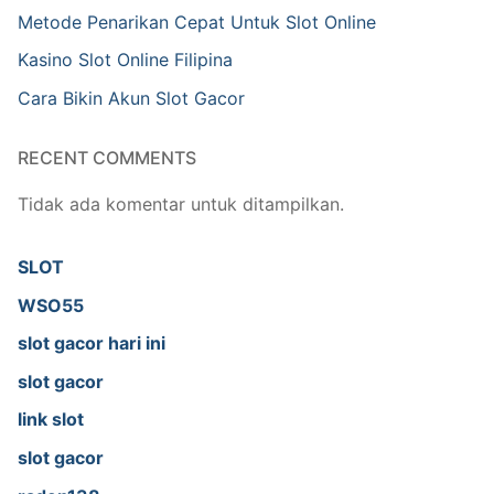
Metode Penarikan Cepat Untuk Slot Online
Kasino Slot Online Filipina
Cara Bikin Akun Slot Gacor
RECENT COMMENTS
Tidak ada komentar untuk ditampilkan.
SLOT
WSO55
slot gacor hari ini
slot gacor
link slot
slot gacor