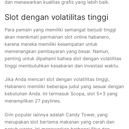
dan menawarkan kualitas grafis yang lebih baik.
Slot dengan volatilitas tinggi
Para pemain yang memiliki semangat berjudi tinggi
akan menikmati permainan slot online habanero,
karena mereka memiliki kesempatan untuk
memenangkan pembayaran yang besar. Namun,
penting untuk dipahami bahwa slot dengan volatilitas
tinggi membutuhkan kesabaran dan investasi waktu.
Jika Anda mencari slot dengan volatilitas tinggi,
Habanero memiliki beberapa judul yang sesuai dengan
kebutuhan Anda. Ini termasuk Scopa, slot 5×3 yang
menampilkan 27 paylines.
Gim populer lainnya adalah Candy Tower, yang
merupakan slot bertema makanan yang cerah dan