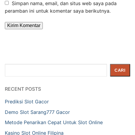
Simpan nama, email, dan situs web saya pada
peramban ini untuk komentar saya berikutnya.
Cari
CARI
RECENT POSTS
Prediksi Slot Gacor
Demo Slot Sarang777 Gacor
Metode Penarikan Cepat Untuk Slot Online
Kasino Slot Online Filipina