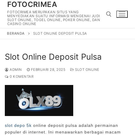
FOTOCRIMEA
Lompat
ke
FOTOCRIMEA MERUPAKAN SITUS YANG
MENYEDIAKAN SUATU INFORMASI MENGENAI JUDI
konten
SLOT ONLINE, TOGEL ONLINE, POKER ONLINE, DAN
CASINO ONLINE
BERANDA
SLOT ONLINE DEPOSIT PULSA
Cari:
Slot Online Deposit Pulsa
ADMIN
FEBRUARI 28, 2025
SLOT ONLINE
0 KOMENTAR
slot depo 5k
online deposit pulsa adalah permainan
populer di internet. Ini menawarkan berbagai macam