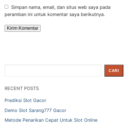
Simpan nama, email, dan situs web saya pada
peramban ini untuk komentar saya berikutnya.
Cari
CARI
RECENT POSTS
Prediksi Slot Gacor
Demo Slot Sarang777 Gacor
Metode Penarikan Cepat Untuk Slot Online