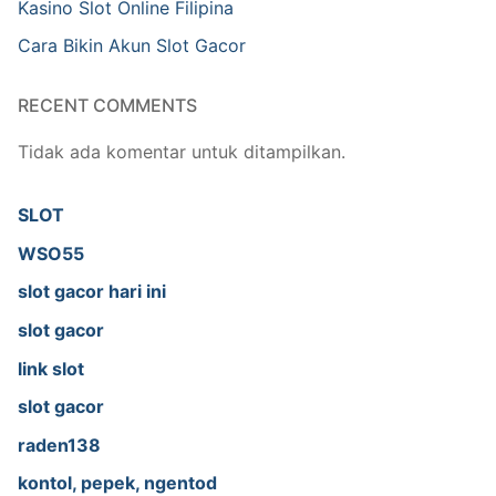
Kasino Slot Online Filipina
Cara Bikin Akun Slot Gacor
RECENT COMMENTS
Tidak ada komentar untuk ditampilkan.
SLOT
WSO55
slot gacor hari ini
slot gacor
link slot
slot gacor
raden138
kontol, pepek, ngentod