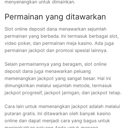
menyenangkan untuk dimainkan.
Permainan yang ditawarkan
Slot online deposit dana menawarkan sejumlah
permainan yang berbeda. Ini termasuk berbagai slot,
video poker, dan permainan meja kasino. Ada juga
permainan jackpot dan promosi spesial lainnya.
Selain permainannya yang beragam, slot online
deposit dana juga menawarkan peluang
memenangkan jackpot yang sangat besar. Hal ini
dimungkinkan melalui sejumlah metode, termasuk
jackpot progresif, jackpot jaringan, dan jackpot tetap.
Cara lain untuk memenangkan jackpot adalah melalui
putaran gratis. Ini ditawarkan oleh banyak kasino
online dan dapat menjadi cara yang bagus untuk
meningkatkan peluang Anda untuk menang.