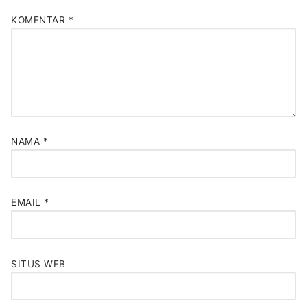
KOMENTAR
*
NAMA
*
EMAIL
*
SITUS WEB