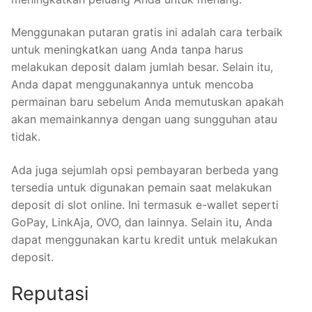
Menggunakan putaran gratis ini adalah cara terbaik
untuk meningkatkan uang Anda tanpa harus
melakukan deposit dalam jumlah besar. Selain itu,
Anda dapat menggunakannya untuk mencoba
permainan baru sebelum Anda memutuskan apakah
akan memainkannya dengan uang sungguhan atau
tidak.
Ada juga sejumlah opsi pembayaran berbeda yang
tersedia untuk digunakan pemain saat melakukan
deposit di slot online. Ini termasuk e-wallet seperti
GoPay, LinkAja, OVO, dan lainnya. Selain itu, Anda
dapat menggunakan kartu kredit untuk melakukan
deposit.
Reputasi