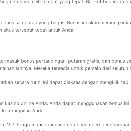
nting untuk memilih tempat yang tepat. Berikut beberapa ti
 bonus sambutan yang bagus. Bonus ini akan memungkink
 situs tersebut tepat untuk Anda.
ermasuk bonus pertandingan, putaran gratis, dan bonus se
mainan lainnya. Mereka tersedia untuk pemain dari seluruh 
warkan secara rutin. Ini dapat diakses dengan mengklik tab
an kasino online Anda. Anda dapat menggunakan bonus ini 
 keterampilan Anda.
ram VIP. Program ini dirancang untuk memberi penghargaan