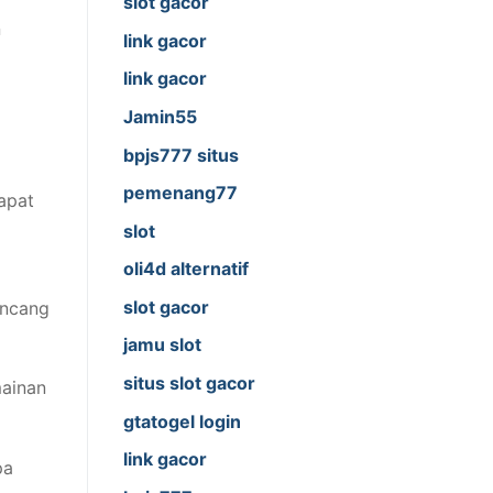
slot gacor
n
link gacor
link gacor
Jamin55
bpjs777 situs
pemenang77
apat
slot
oli4d alternatif
slot gacor
ancang
jamu slot
situs slot gacor
mainan
gtatogel login
link gacor
pa