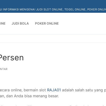
INFORMASI MENGENAI JUDI SLOT ONLINE, TOGEL ONLINE, POKER ONLIN
INE
JUDI BOLA
POKER ONLINE
Cari:
 Persen
NTAR
ecara online, bermain slot
RAJA01
adalah salah satu yang p
an, dan Anda bisa menang besar.