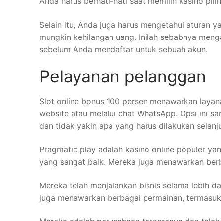
Anda harus berhati-hati saat memilih kasino pili
Selain itu, Anda juga harus mengetahui aturan 
mungkin kehilangan uang. Inilah sebabnya menga
sebelum Anda mendaftar untuk sebuah akun.
Pelayanan pelanggan
Slot online bonus 100 persen menawarkan layanan
website atau melalui chat WhatsApp. Opsi ini s
dan tidak yakin apa yang harus dilakukan selanj
Pragmatic play adalah kasino online populer y
yang sangat baik. Mereka juga menawarkan ber
Mereka telah menjalankan bisnis selama lebih da
juga menawarkan berbagai permainan, termasuk 