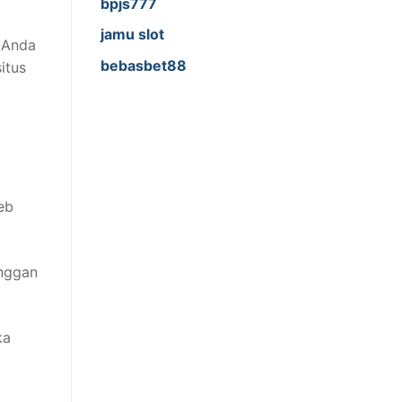
bpjs777
jamu slot
, Anda
bebasbet88
itus
eb
anggan
ka