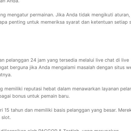
han Anda.
yang mengatur permainan. Jika Anda tidak mengikuti aturan
pa penting untuk memeriksa syarat dan ketentuan setiap s
 pelanggan 24 jam yang tersedia melalui live chat di live
angat berguna jika Anda mengalami masalah dengan situs w
utnya.
ang memiliki reputasi hebat dalam menawarkan layanan pel
bagai bonus untuk pemain baru.
ri 15 tahun dan memiliki basis pelanggan yang besar. Mere
slot.