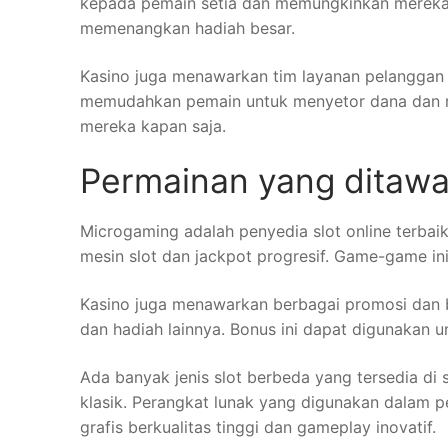
kepada pemain setia dan memungkinkan mereka m
memenangkan hadiah besar.
Kasino juga menawarkan tim layanan pelanggan 
memudahkan pemain untuk menyetor dana dan 
mereka kapan saja.
Permainan yang ditaw
Microgaming adalah penyedia slot online terba
mesin slot dan jackpot progresif. Game-game ini
Kasino juga menawarkan berbagai promosi dan b
dan hadiah lainnya. Bonus ini dapat digunaka
Ada banyak jenis slot berbeda yang tersedia di 
klasik. Perangkat lunak yang digunakan dalam p
grafis berkualitas tinggi dan gameplay inovatif.