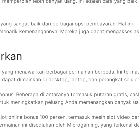
emperoleh lebih banyak uang. Ini adalah cara yang baik
yang sangat baik dan berbagai opsi pembayaran. Hal ini
menarik kemenangannya. Mereka juga dapat mengakses a
arkan
ik yang menawarkan berbagai permainan berbeda. Ini terma
 dapat dimainkan di desktop, laptop, dan perangkat seluler
onus. Beberapa di antaranya termasuk putaran gratis, cas
n untuk meningkatkan peluang Anda memenangkan banyak ua
slot online bonus 100 persen, termasuk mesin slot video da
ermainan ini disediakan oleh Microgaming, yang terkenal 