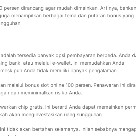
00 persen dirancang agar mudah dimainkan. Artinya, bahka
a juga menampilkan berbagai tema dan putaran bonus yang
ungguhan.
en adalah tersedia banyak opsi pembayaran berbeda. Anda d
ing bank, atau melalui e-wallet. Ini memudahkan Anda
eskipun Anda tidak memiliki banyak pengalaman.
n melalui bonus slot online 100 persen. Penawaran ini dir
an dan meminimalkan risiko Anda.
warkan chip gratis. Ini berarti Anda dapat memainkan per
akah akan menginvestasikan uang sungguhan.
 ini tidak akan bertahan selamanya. Inilah sebabnya menga