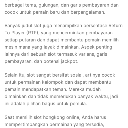
berbagai tema, gulungan, dan garis pembayaran dan
cocok untuk pemain baru dan berpengalaman.
Banyak judul slot juga menampilkan persentase Return
To Player (RTP), yang mencerminkan pembayaran
setiap putaran dan dapat membantu pemain memilih
mesin mana yang layak dimainkan. Aspek penting
lainnya dari sebuah slot termasuk varians, garis
pembayaran, dan potensi jackpot.
Selain itu, slot sangat bersifat sosial, artinya cocok
untuk permainan kelompok dan dapat membantu
pemain mendapatkan teman. Mereka mudah
dimainkan dan tidak memerlukan banyak waktu, jadi
ini adalah pilihan bagus untuk pemula.
Saat memilih slot hongkong online, Anda harus
mempertimbangkan permainan yang tersedia,