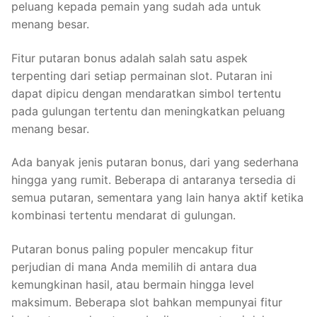
peluang kepada pemain yang sudah ada untuk
menang besar.
Fitur putaran bonus adalah salah satu aspek
terpenting dari setiap permainan slot. Putaran ini
dapat dipicu dengan mendaratkan simbol tertentu
pada gulungan tertentu dan meningkatkan peluang
menang besar.
Ada banyak jenis putaran bonus, dari yang sederhana
hingga yang rumit. Beberapa di antaranya tersedia di
semua putaran, sementara yang lain hanya aktif ketika
kombinasi tertentu mendarat di gulungan.
Putaran bonus paling populer mencakup fitur
perjudian di mana Anda memilih di antara dua
kemungkinan hasil, atau bermain hingga level
maksimum. Beberapa slot bahkan mempunyai fitur