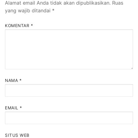
Alamat email Anda tidak akan dipublikasikan.
Ruas
yang wajib ditandai
*
KOMENTAR
*
NAMA
*
EMAIL
*
SITUS WEB