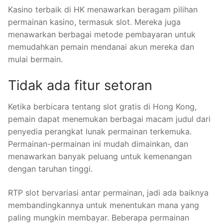
Kasino terbaik di HK menawarkan beragam pilihan
permainan kasino, termasuk slot. Mereka juga
menawarkan berbagai metode pembayaran untuk
memudahkan pemain mendanai akun mereka dan
mulai bermain.
Tidak ada fitur setoran
Ketika berbicara tentang slot gratis di Hong Kong,
pemain dapat menemukan berbagai macam judul dari
penyedia perangkat lunak permainan terkemuka.
Permainan-permainan ini mudah dimainkan, dan
menawarkan banyak peluang untuk kemenangan
dengan taruhan tinggi.
RTP slot bervariasi antar permainan, jadi ada baiknya
membandingkannya untuk menentukan mana yang
paling mungkin membayar. Beberapa permainan