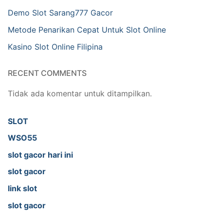
Demo Slot Sarang777 Gacor
Metode Penarikan Cepat Untuk Slot Online
Kasino Slot Online Filipina
RECENT COMMENTS
Tidak ada komentar untuk ditampilkan.
SLOT
WSO55
slot gacor hari ini
slot gacor
link slot
slot gacor