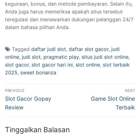
kegunaan, bonus, dan metode pembayaran. Selain itu,
Anda juga harus memeriksa apakah situs tersebut
teregulasi dan menawarkan dukungan pelanggan 24/7
dalam bahasa pilihan Anda.
Tagged
daftar judi slot
,
daftar slot gacor
,
judi
online
,
judi slot
,
pragmatic play
,
situs judi slot online
,
slot gacor
,
slot gacor hari ini
,
slot online
,
slot terbaik
2025
,
sweet bonanza
Navigasi
PREVIOUS
NEXT
pos
Previous
Next
Slot Gacor Gopay
Game Slot Online
post:
post:
Review
Terbaik
Tinggalkan Balasan