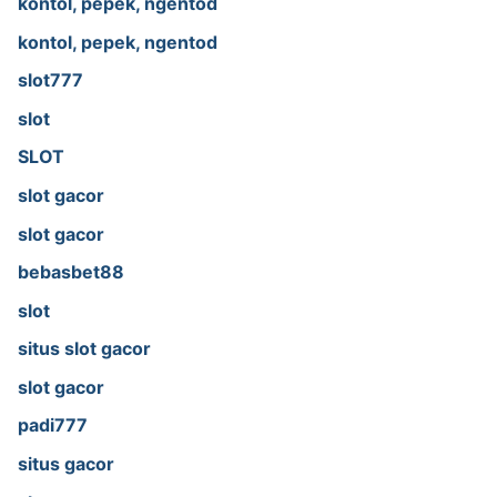
kontol, pepek, ngentod
kontol, pepek, ngentod
slot777
slot
SLOT
slot gacor
slot gacor
bebasbet88
slot
situs slot gacor
slot gacor
padi777
situs gacor