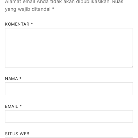
Alamat email Anda tidak akan dipublikasikan.
Ruas
yang wajib ditandai
*
KOMENTAR
*
NAMA
*
EMAIL
*
SITUS WEB