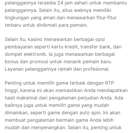
pelanggannya tersedia 24 jam sehari untuk membantu
pelanggannya. Selain itu, situs webnya memiliki
lingkungan yang aman dan menawarkan fitur-fitur
terbaru untuk dinikmati para pemain.
Selain itu, kasino menawarkan berbagai opsi
pembayaran seperti kartu kredit, transfer bank, dan
dompet elektronik. Ia juga menawarkan berbagai
bonus dan promosi untuk menarik pemain baru.
Layanan pelanggannya ramah dan profesional.
Penting untuk memilih game terbaik dengan RTP
tinggi, karena ini akan memastikan Anda mendapatkan
hasil maksimal dari pengalaman perjudian Anda. Ada
baiknya juga untuk memilih game yang mudah
dimainkan, seperti game dengan auto spin. Ini akan
membuat pengalaman bermain game Anda lebih
mudah dan menyenangkan. Selain itu, penting untuk