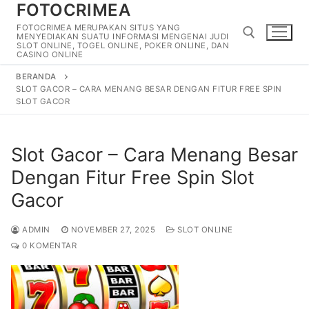
FOTOCRIMEA
Lompat
ke
FOTOCRIMEA MERUPAKAN SITUS YANG
MENYEDIAKAN SUATU INFORMASI MENGENAI JUDI
konten
SLOT ONLINE, TOGEL ONLINE, POKER ONLINE, DAN
CASINO ONLINE
BERANDA
Cari:
SLOT GACOR – CARA MENANG BESAR DENGAN FITUR FREE SPIN
SLOT GACOR
Slot Gacor – Cara Menang Besar
Dengan Fitur Free Spin Slot
Gacor
ADMIN
NOVEMBER 27, 2025
SLOT ONLINE
0 KOMENTAR