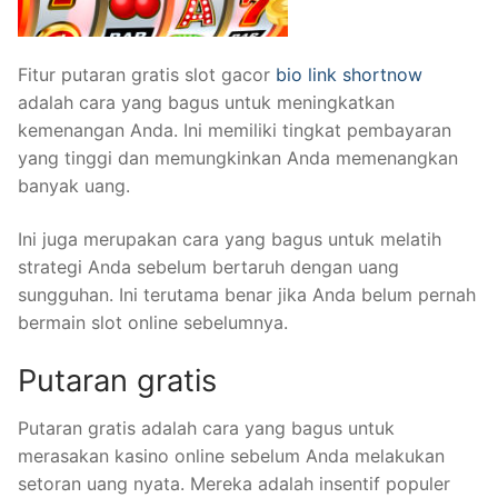
Fitur putaran gratis slot gacor
bio link shortnow
adalah cara yang bagus untuk meningkatkan
kemenangan Anda. Ini memiliki tingkat pembayaran
yang tinggi dan memungkinkan Anda memenangkan
banyak uang.
Ini juga merupakan cara yang bagus untuk melatih
strategi Anda sebelum bertaruh dengan uang
sungguhan. Ini terutama benar jika Anda belum pernah
bermain slot online sebelumnya.
Putaran gratis
Putaran gratis adalah cara yang bagus untuk
merasakan kasino online sebelum Anda melakukan
setoran uang nyata. Mereka adalah insentif populer