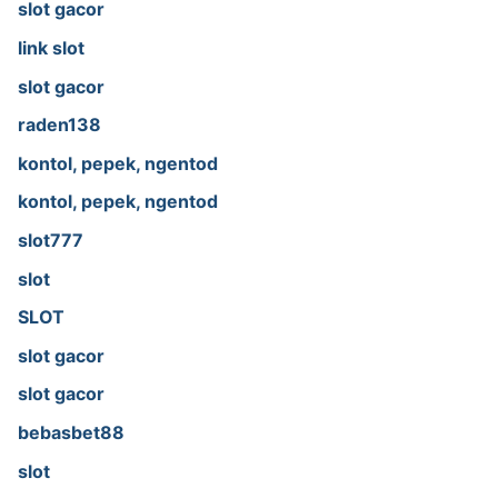
slot gacor
link slot
slot gacor
raden138
kontol, pepek, ngentod
kontol, pepek, ngentod
slot777
slot
SLOT
slot gacor
slot gacor
bebasbet88
slot