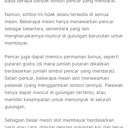
pada berapa banyak simbol pencar yang mendarat.
Namun, simbol ini tidak selalu tersedia di semua
mesin. Beberapa mesin hanya menawarkan pencar
sebagai belantara, sementara yang lain
mengharuskannya muncul di gulungan berurutan untuk
membayar.
Pencar juga dapat memicu permainan bonus, seperti
putaran gratis (di mana jumlah putaran dikalikan
berdasarkan jumlah simbol pencar yang mendarat).
Selain pencar, beberapa mesin slot menawarkan
pelawak (yang menggantikan simbol lainnya). Pelawak
hanya dapat muncul di gulungan tertentu, atau
memiliki kesempatan untuk menumpuk di seluruh
gulungan.
Sebagian besar mesin slot membayar berdasarkan
garis atau cara, dimulai dengan gulungan kiri dan terus