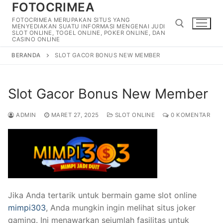
FOTOCRIMEA
Lompat
ke
FOTOCRIMEA MERUPAKAN SITUS YANG
MENYEDIAKAN SUATU INFORMASI MENGENAI JUDI
konten
SLOT ONLINE, TOGEL ONLINE, POKER ONLINE, DAN
CASINO ONLINE
BERANDA
SLOT GACOR BONUS NEW MEMBER
Cari:
Slot Gacor Bonus New Member
ADMIN
MARET 27, 2025
SLOT ONLINE
0 KOMENTAR
Jika Anda tertarik untuk bermain game slot online
mimpi303
, Anda mungkin ingin melihat situs joker
gaming. Ini menawarkan sejumlah fasilitas untuk