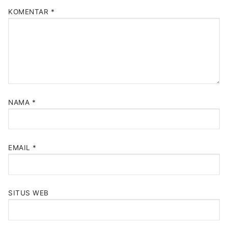
KOMENTAR
*
NAMA
*
EMAIL
*
SITUS WEB