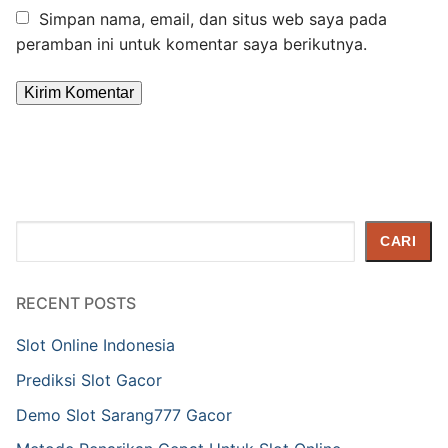
Simpan nama, email, dan situs web saya pada
peramban ini untuk komentar saya berikutnya.
Cari
CARI
RECENT POSTS
Slot Online Indonesia
Prediksi Slot Gacor
Demo Slot Sarang777 Gacor