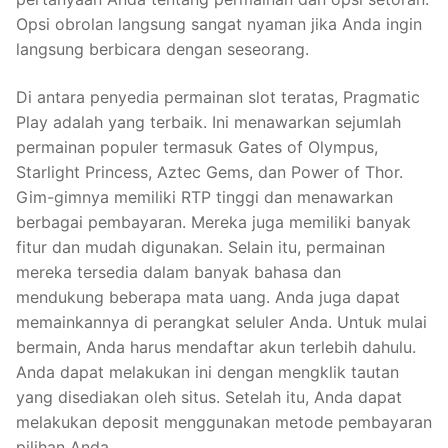
Opsi obrolan langsung sangat nyaman jika Anda ingin
langsung berbicara dengan seseorang.
Di antara penyedia permainan slot teratas, Pragmatic
Play adalah yang terbaik. Ini menawarkan sejumlah
permainan populer termasuk Gates of Olympus,
Starlight Princess, Aztec Gems, dan Power of Thor.
Gim-gimnya memiliki RTP tinggi dan menawarkan
berbagai pembayaran. Mereka juga memiliki banyak
fitur dan mudah digunakan. Selain itu, permainan
mereka tersedia dalam banyak bahasa dan
mendukung beberapa mata uang. Anda juga dapat
memainkannya di perangkat seluler Anda. Untuk mulai
bermain, Anda harus mendaftar akun terlebih dahulu.
Anda dapat melakukan ini dengan mengklik tautan
yang disediakan oleh situs. Setelah itu, Anda dapat
melakukan deposit menggunakan metode pembayaran
pilihan Anda.