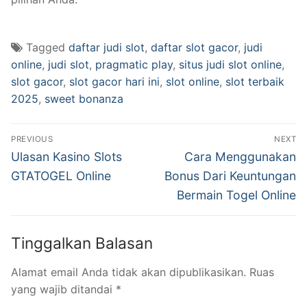
Tagged
daftar judi slot
,
daftar slot gacor
,
judi
online
,
judi slot
,
pragmatic play
,
situs judi slot online
,
slot gacor
,
slot gacor hari ini
,
slot online
,
slot terbaik
2025
,
sweet bonanza
Navigasi
PREVIOUS
NEXT
pos
Previous
Next
Ulasan Kasino Slots
Cara Menggunakan
post:
post:
GTATOGEL Online
Bonus Dari Keuntungan
Bermain Togel Online
Tinggalkan Balasan
Alamat email Anda tidak akan dipublikasikan.
Ruas
yang wajib ditandai
*