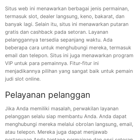
Situs web ini menawarkan berbagai jenis permainan,
termasuk slot, dealer langsung, keno, bakarat, dan
banyak lagi. Selain itu, situs ini menawarkan putaran
gratis dan cashback pada setoran. Layanan
pelanggannya tersedia sepanjang waktu. Ada
beberapa cara untuk menghubungi mereka, termasuk
email dan telepon. Situs ini juga menawarkan program
VIP untuk para pemainnya. Fitur-fitur ini
menjadikannya pilihan yang sangat baik untuk pemain
judi slot online.
Pelayanan pelanggan
Jika Anda memiliki masalah, perwakilan layanan
pelanggan selalu siap membantu Anda. Anda dapat
menghubungi mereka melalui obrolan langsung, email,
atau telepon. Mereka juga dapat menjawab
pertanyaan Anda tentang permainan dan opsi setoran.