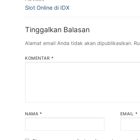
Previous
pos
Slot Online di IDX
post:
Tinggalkan Balasan
Alamat email Anda tidak akan dipublikasikan.
Ru
KOMENTAR
*
NAMA
*
EMAIL
*