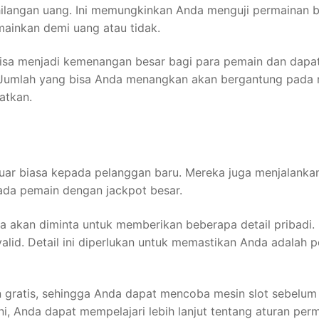
hilangan uang. Ini memungkinkan Anda menguji permainan 
ainkan demi uang atau tidak.
 bisa menjadi kemenangan besar bagi para pemain dan dapa
umlah yang bisa Anda menangkan akan bergantung pada n
atkan.
ar biasa kepada pelanggan baru. Mereka juga menjalanka
da pemain dengan jackpot besar.
a akan diminta untuk memberikan beberapa detail pribadi. 
lid. Detail ini diperlukan untuk memastikan Anda adalah 
n gratis, sehingga Anda dapat mencoba mesin slot sebelum
, Anda dapat mempelajari lebih lanjut tentang aturan per