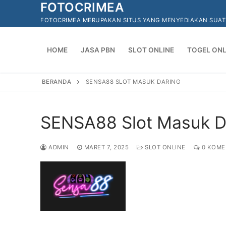
FOTOCRIMEA
Lompat
ke
FOTOCRIMEA MERUPAKAN SITUS YANG MENYEDIAKAN SUATU 
konten
HOME
JASA PBN
SLOT ONLINE
TOGEL ONL
BERANDA
SENSA88 SLOT MASUK DARING
SENSA88 Slot Masuk D
ADMIN
MARET 7, 2025
SLOT ONLINE
0 KOME