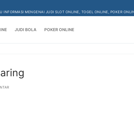
INFORMASI MENGENAI JUDI SLOT ONLINE, TOGEL ONLINE, POKER ONLIN
INE
JUDI BOLA
POKER ONLINE
Cari:
aring
NTAR