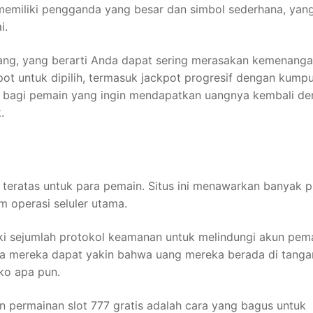
memiliki pengganda yang besar dan simbol sederhana, yan
i.
edang, yang berarti Anda dapat sering merasakan kemenang
ot untuk dipilih, termasuk jackpot progresif dengan kump
us bagi pemain yang ingin mendapatkan uangnya kembali d
.
o teratas untuk para pemain. Situs ini menawarkan banyak pi
m operasi seluler utama.
liki sejumlah protokol keamanan untuk melindungi akun pemai
na mereka dapat yakin bahwa uang mereka berada di tanga
iko apa pun.
n permainan slot 777 gratis adalah cara yang bagus untuk