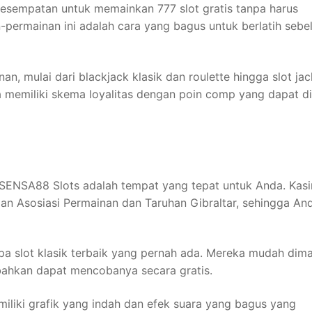
sempatan untuk memainkan 777 slot gratis tanpa harus
permainan ini adalah cara yang bagus untuk berlatih sebe
n, mulai dari blackjack klasik dan roulette hingga slot ja
ga memiliki skema loyalitas dengan poin comp yang dapat di
ENSA88 Slots adalah tempat yang tepat untuk Anda. Kasin
dan Asosiasi Permainan dan Taruhan Gibraltar, sehingga An
pa slot klasik terbaik yang pernah ada. Mereka mudah dim
ahkan dapat mencobanya secara gratis.
iliki grafik yang indah dan efek suara yang bagus yang