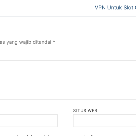
Next
VPN Untuk Slot 
post:
as yang wajib ditandai
*
SITUS WEB