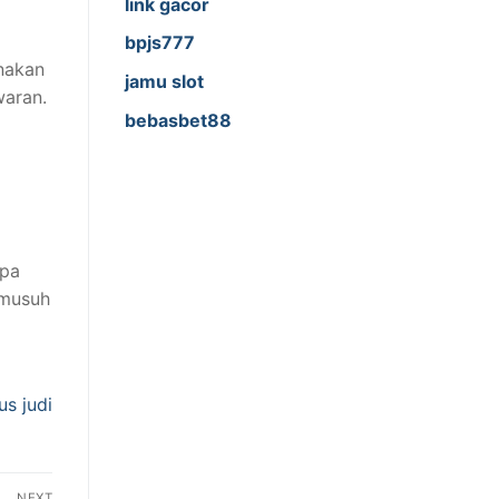
link gacor
bpjs777
nakan
jamu slot
aran.
bebasbet88
apa
 musuh
tus judi
NEXT