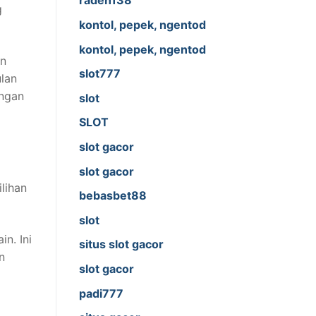
raden138
g
kontol, pepek, ngentod
kontol, pepek, ngentod
an
slot777
ulan
engan
slot
SLOT
slot gacor
slot gacor
lihan
bebasbet88
slot
n. Ini
situs slot gacor
n
slot gacor
padi777