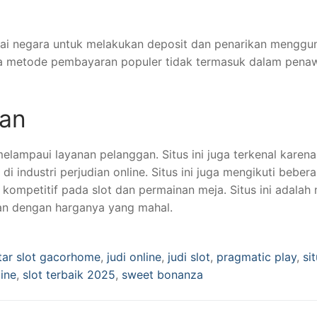
gai negara untuk melakukan deposit dan penarikan menggu
 metode pembayaran populer tidak termasuk dalam penaw
gan
ampaui layanan pelanggan. Situs ini juga terkenal karena
i industri perjudian online. Situs ini juga mengikuti beber
ompetitif pada slot dan permainan meja. Situs ini adalah
an dengan harganya yang mahal.
tar slot gacorhome
,
judi online
,
judi slot
,
pragmatic play
,
si
line
,
slot terbaik 2025
,
sweet bonanza