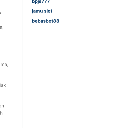
bpjs777
jamu slot
k
n
bebasbet88
a,
ama,
dak
an
ah