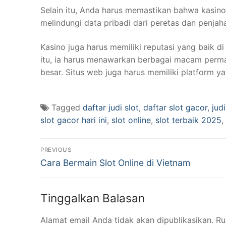
Selain itu, Anda harus memastikan bahwa kasino m
melindungi data pribadi dari peretas dan penjahat
Kasino juga harus memiliki reputasi yang baik di
itu, ia harus menawarkan berbagai macam perma
besar. Situs web juga harus memiliki platform 
Tagged
daftar judi slot
,
daftar slot gacor
,
judi
slot gacor hari ini
,
slot online
,
slot terbaik 2025
,
Navigasi
PREVIOUS
Previous
pos
Cara Bermain Slot Online di Vietnam
post:
Tinggalkan Balasan
Alamat email Anda tidak akan dipublikasikan.
Ru