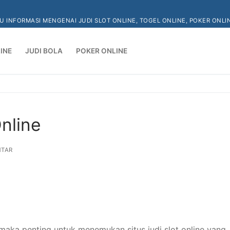
INFORMASI MENGENAI JUDI SLOT ONLINE, TOGEL ONLINE, POKER ONLIN
INE
JUDI BOLA
POKER ONLINE
Cari:
nline
TAR
 maka penting untuk menemukan situs judi slot online yang