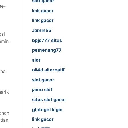
slot gacor
me-
link gacor
link gacor
Jamin55
osi
bpjs777 situs
amin.
pemenang77
slot
oli4d alternatif
ino
slot gacor
jamu slot
arik
situs slot gacor
gtatogel login
yanan
link gacor
 dan