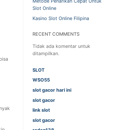
Metode Penarikan Cepat Untuk
Slot Online
Kasino Slot Online Filipina
RECENT COMMENTS
Tidak ada komentar untuk
ditampilkan.
bisa
SLOT
WSO55
slot gacor hari ini
slot gacor
anyak
link slot
slot gacor
in