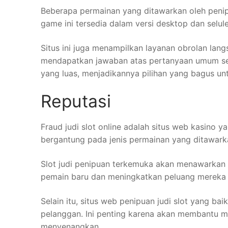
Beberapa permainan yang ditawarkan oleh penipua
game ini tersedia dalam versi desktop dan selule
Situs ini juga menampilkan layanan obrolan lan
mendapatkan jawaban atas pertanyaan umum seca
yang luas, menjadikannya pilihan yang bagus un
Reputasi
Fraud judi slot online adalah situs web kasino 
bergantung pada jenis permainan yang ditawarka
Slot judi penipuan terkemuka akan menawarkan 
pemain baru dan meningkatkan peluang mereka
Selain itu, situs web penipuan judi slot yang b
pelanggan. Ini penting karena akan membantu
menyenangkan.