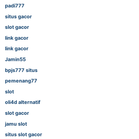
padi777
situs gacor
slot gacor
link gacor
link gacor
Jamin55
bpjs777 situs
pemenang77
slot
oli4d alternatif
slot gacor
jamu slot
situs slot gacor