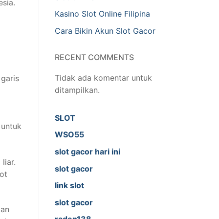
sia.
Kasino Slot Online Filipina
Cara Bikin Akun Slot Gacor
RECENT COMMENTS
Tidak ada komentar untuk
 garis
ditampilkan.
SLOT
 untuk
WSO55
slot gacor hari ini
iar.
slot gacor
ot
link slot
slot gacor
kan