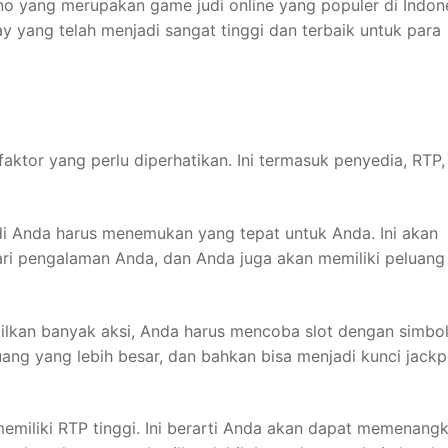
o yang merupakan game judi online yang populer di Indone
ay yang telah menjadi sangat tinggi dan terbaik untuk para
aktor yang perlu diperhatikan. Ini termasuk penyedia, RTP,
di Anda harus menemukan yang tepat untuk Anda. Ini akan
i pengalaman Anda, dan Anda juga akan memiliki peluang
kan banyak aksi, Anda harus mencoba slot dengan simbol l
g yang lebih besar, dan bahkan bisa menjadi kunci jackp
memiliki RTP tinggi. Ini berarti Anda akan dapat memenang