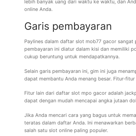
lebih banyak uang dari waktu ke waktu, dan And
online Anda.
Garis pembayaran
Paylines dalam daftar slot mob77 gacor sangat
pembayaran ini diatur dalam kisi dan memiliki 
cukup beruntung untuk mendapatkannya.
Selain garis pembayaran ini, gim ini juga menam
dapat membantu Anda menang besar. Fitur-fitur i
Fitur lain dari daftar slot mpo gacor adalah ja
dapat dengan mudah mencapai angka jutaan dol
Jika Anda mencari cara yang bagus untuk memai
teratas dalam daftar Anda. Ini menawarkan ber
salah satu slot online paling populer.