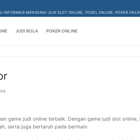
INFORMASI MENGENAI JUDI SLOT ONLINE, TOGEL ONLINE, POKER ONLIN
INE
JUDI BOLA
POKER ONLINE
Cari:
or
TAR
 game judi online terbaik. Dengan game judi slot online, 
, serta juga bertaruh pada bermain.