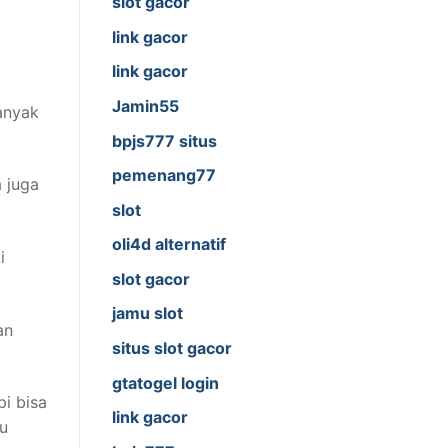
slot gacor
link gacor
link gacor
Jamin55
anyak
bpjs777 situs
pemenang77
 juga
slot
oli4d alternatif
i
slot gacor
jamu slot
an
situs slot gacor
gtatogel login
pi bisa
link gacor
u