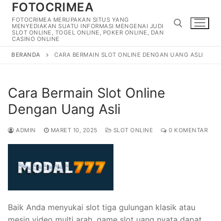
FOTOCRIMEA
Lompat
ke
FOTOCRIMEA MERUPAKAN SITUS YANG
MENYEDIAKAN SUATU INFORMASI MENGENAI JUDI
konten
SLOT ONLINE, TOGEL ONLINE, POKER ONLINE, DAN
CASINO ONLINE
BERANDA
CARA BERMAIN SLOT ONLINE DENGAN UANG ASLI
Cari:
Cara Bermain Slot Online
Dengan Uang Asli
ADMIN
MARET 10, 2025
SLOT ONLINE
0 KOMENTAR
Baik Anda menyukai slot tiga gulungan klasik atau
mesin video multi arah, game slot uang nyata dapat