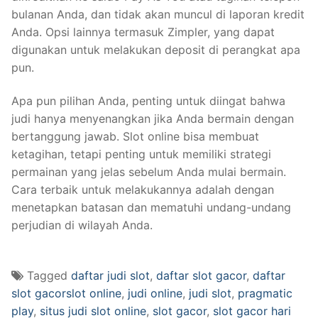
bulanan Anda, dan tidak akan muncul di laporan kredit
Anda. Opsi lainnya termasuk Zimpler, yang dapat
digunakan untuk melakukan deposit di perangkat apa
pun.
Apa pun pilihan Anda, penting untuk diingat bahwa
judi hanya menyenangkan jika Anda bermain dengan
bertanggung jawab. Slot online bisa membuat
ketagihan, tetapi penting untuk memiliki strategi
permainan yang jelas sebelum Anda mulai bermain.
Cara terbaik untuk melakukannya adalah dengan
menetapkan batasan dan mematuhi undang-undang
perjudian di wilayah Anda.
Tagged
daftar judi slot
,
daftar slot gacor
,
daftar
slot gacorslot online
,
judi online
,
judi slot
,
pragmatic
play
,
situs judi slot online
,
slot gacor
,
slot gacor hari