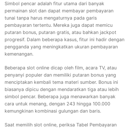
Simbol pencar adalah fitur utama dari banyak
permainan slot dan dapat membayar pembayaran
tunai tanpa harus mengaturnya pada garis
pembayaran tertentu. Mereka juga dapat memicu
putaran bonus, putaran gratis, atau bahkan jackpot
progresif. Dalam beberapa kasus, fitur ini hadir dengan
pengganda yang meningkatkan ukuran pembayaran
kemenangan.
Beberapa slot online dicap oleh film, acara TV, atau
penyanyi populer dan memiliki putaran bonus yang
menciptakan kembali tema materi sumber. Bonus ini
biasanya dipicu dengan mendaratkan tiga atau lebih
simbol pencar. Beberapa juga menawarkan banyak
cara untuk menang, dengan 243 hingga 100.000
kemungkinan kombinasi gulungan dan baris.
Saat memilih slot online, periksa Tabel Pembayaran