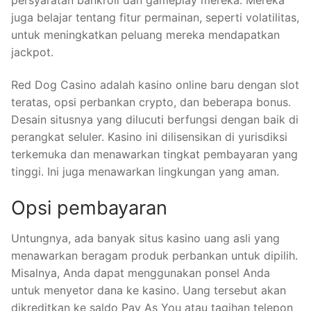
juga belajar tentang fitur permainan, seperti volatilitas,
untuk meningkatkan peluang mereka mendapatkan
jackpot.
Red Dog Casino adalah kasino online baru dengan slot
teratas, opsi perbankan crypto, dan beberapa bonus.
Desain situsnya yang dilucuti berfungsi dengan baik di
perangkat seluler. Kasino ini dilisensikan di yurisdiksi
terkemuka dan menawarkan tingkat pembayaran yang
tinggi. Ini juga menawarkan lingkungan yang aman.
Opsi pembayaran
Untungnya, ada banyak situs kasino uang asli yang
menawarkan beragam produk perbankan untuk dipilih.
Misalnya, Anda dapat menggunakan ponsel Anda
untuk menyetor dana ke kasino. Uang tersebut akan
dikreditkan ke saldo Pay As You atau tagihan telepon