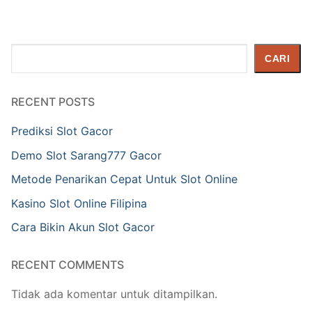
Cari
CARI
RECENT POSTS
Prediksi Slot Gacor
Demo Slot Sarang777 Gacor
Metode Penarikan Cepat Untuk Slot Online
Kasino Slot Online Filipina
Cara Bikin Akun Slot Gacor
RECENT COMMENTS
Tidak ada komentar untuk ditampilkan.