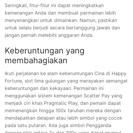
Seringkali, fitur-fitur ini dapat meningkatkan
kemenangan Anda dan membuat permainan lebih
menyenangkan untuk dimainkan. Namun, pastikan
untuk selalu berjudi secara bertanggung jawab dan
jangan pernah melebihi anggaran Anda.
Keberuntungan yang
membahagiakan
Ikuti perjalanan ke alam keberuntungan Cina di Happy
Fortune, slot lima gulungan yang merayakan semangat
keberuntungan dan kekayaan. Permainan ini
menggunakan sistem kemenangan Scatter Pay yang
menjadi ciri khas Pragmatic Play, dan pemain dapat
memenangkan hingga 100x taruhan mereka dengan
mendapatkan delapan atau lebih simbol yang cocok
pada satu putaran. Ada juga simbol Pengganda
dengan nilai antara 2x dan 100x yang dapat muncul