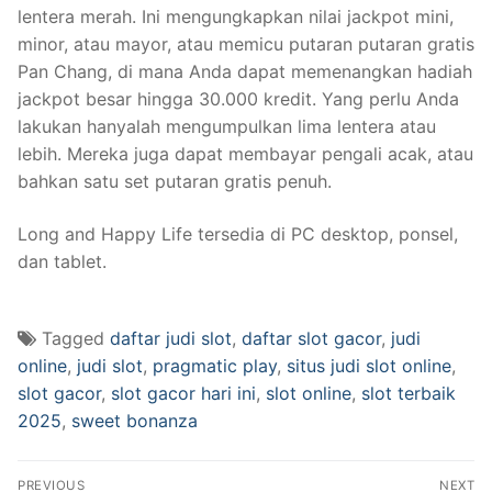
lentera merah. Ini mengungkapkan nilai jackpot mini,
minor, atau mayor, atau memicu putaran putaran gratis
Pan Chang, di mana Anda dapat memenangkan hadiah
jackpot besar hingga 30.000 kredit. Yang perlu Anda
lakukan hanyalah mengumpulkan lima lentera atau
lebih. Mereka juga dapat membayar pengali acak, atau
bahkan satu set putaran gratis penuh.
Long and Happy Life tersedia di PC desktop, ponsel,
dan tablet.
Tagged
daftar judi slot
,
daftar slot gacor
,
judi
online
,
judi slot
,
pragmatic play
,
situs judi slot online
,
slot gacor
,
slot gacor hari ini
,
slot online
,
slot terbaik
2025
,
sweet bonanza
Navigasi
PREVIOUS
NEXT