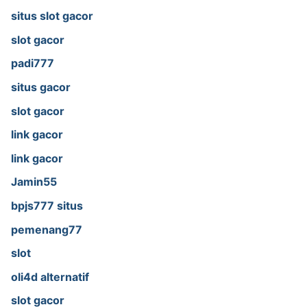
situs slot gacor
slot gacor
padi777
situs gacor
slot gacor
link gacor
link gacor
Jamin55
bpjs777 situs
pemenang77
slot
oli4d alternatif
slot gacor