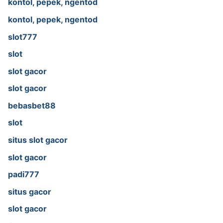
kontol, pepek, ngentod
kontol, pepek, ngentod
slot777
slot
slot gacor
slot gacor
bebasbet88
slot
situs slot gacor
slot gacor
padi777
situs gacor
slot gacor