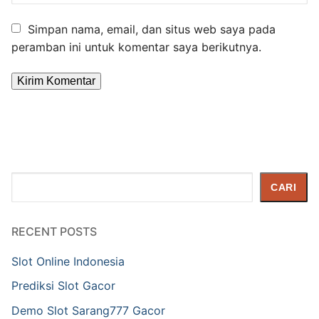
Simpan nama, email, dan situs web saya pada
peramban ini untuk komentar saya berikutnya.
Cari
CARI
RECENT POSTS
Slot Online Indonesia
Prediksi Slot Gacor
Demo Slot Sarang777 Gacor