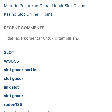
Metode Penarikan Cepat Untuk Slot Online
Kasino Slot Online Filipina
RECENT COMMENTS
Tidak ada komentar untuk ditampilkan.
SLOT
WSO55
slot gacor hari ini
slot gacor
link slot
slot gacor
raden138