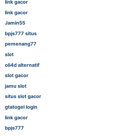
link gacor
link gacor
Jamin55
bpjs777 situs
pemenang77
slot
oli4d alternatif
slot gacor
jamu slot
situs slot gacor
gtatogel login
link gacor
bpjs777