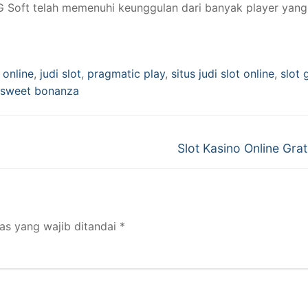
 Soft telah memenuhi keunggulan dari banyak player yang
 online
,
judi slot
,
pragmatic play
,
situs judi slot online
,
slot 
sweet bonanza
Next
Slot Kasino Online Grat
post:
as yang wajib ditandai
*