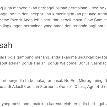
ng juga menyediakan berbagai pilihan permainan video pok
bagai bonus dan jackpot untuk meningkatkan peluang Anda
game favorit Anda lebih seru dari sebelumnya. Flow Gamin
n lingkungan permainan yang aman dan terjamin bagi para
sah
 juara bola gampang menang, anda akan meluncurkan bera
sebut adalah Bonus Harian, Bonus Welcome, Bonus Cashbac
 dari penyedia terkemuka, termasuk NetEnt, Microgaming, 
edia di Atlas98 adalah Starburst, Gonzo’s Quest, Age of the
yang mesti anda mainkan karena telah tersedia berbagai v