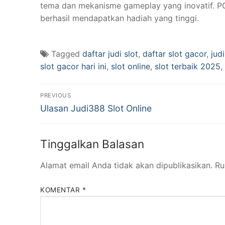
tema dan mekanisme gameplay yang inovatif. PG
berhasil mendapatkan hadiah yang tinggi.
Tagged
daftar judi slot
,
daftar slot gacor
,
judi
slot gacor hari ini
,
slot online
,
slot terbaik 2025
,
Navigasi
PREVIOUS
Previous
pos
Ulasan Judi388 Slot Online
post:
Tinggalkan Balasan
Alamat email Anda tidak akan dipublikasikan.
Ru
KOMENTAR
*