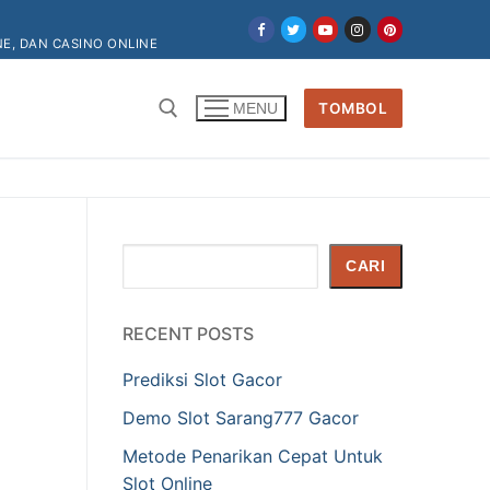
E, DAN CASINO ONLINE
TOMBOL
MENU
Cari
CARI
RECENT POSTS
Prediksi Slot Gacor
Demo Slot Sarang777 Gacor
Metode Penarikan Cepat Untuk
Slot Online