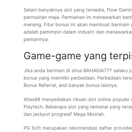
Selain banyaknya slot yang tersedia, Flow Gami
permainan meja. Permainan ini menawarkan ber
menang. Fitur bonus ini akan membuat bermain 
adalah pemimpin dalam industri dan menawarka
pemainnya.
Game-game yang terpi
Jika anda bermain di situs BAHAGIA777 selaku
bonus yang memiliki perbedaan. Perbedaan ter
Bonus Referral, and banyak bonus lainnya.
Atlas98 menyediakan ribuan slot online populer
Playtech. Beberapa slot yang terkenal yang ters
dan jackpot progresif Mega Moolah.
PG Soft merupakan rekomendasi daftar provider 