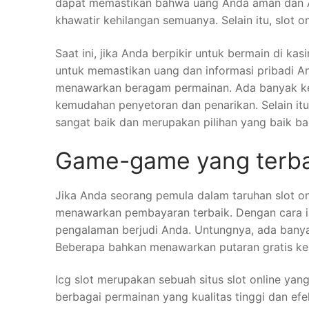
dapat memastikan bahwa uang Anda aman dan A
khawatir kehilangan semuanya. Selain itu, slot o
Saat ini, jika Anda berpikir untuk bermain di kasi
untuk memastikan uang dan informasi pribadi An
menawarkan beragam permainan. Ada banyak keu
kemudahan penyetoran dan penarikan. Selain itu,
sangat baik dan merupakan pilihan yang baik ba
Game-game yang terba
Jika Anda seorang pemula dalam taruhan slot o
menawarkan pembayaran terbaik. Dengan cara in
pengalaman berjudi Anda. Untungnya, ada bany
Beberapa bahkan menawarkan putaran gratis k
Icg slot merupakan sebuah situs slot online yang b
berbagai permainan yang kualitas tinggi dan ef