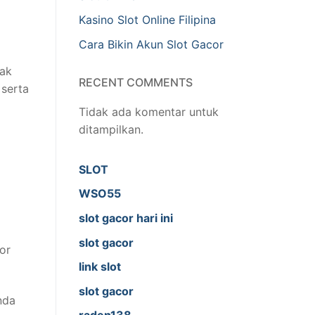
Kasino Slot Online Filipina
Cara Bikin Akun Slot Gacor
dak
RECENT COMMENTS
serta
Tidak ada komentar untuk
ditampilkan.
a
SLOT
WSO55
slot gacor hari ini
slot gacor
or
link slot
slot gacor
nda