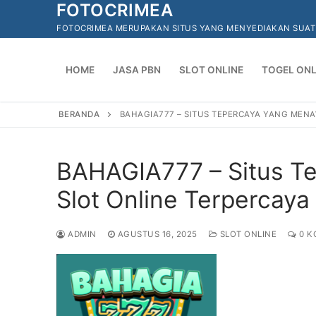
FOTOCRIMEA
Lompat
ke
FOTOCRIMEA MERUPAKAN SITUS YANG MENYEDIAKAN SUATU 
konten
HOME
JASA PBN
SLOT ONLINE
TOGEL ONL
BERANDA
BAHAGIA777 – SITUS TEPERCAYA YANG MEN
BAHAGIA777 – Situs T
Slot Online Terpercaya
ADMIN
AGUSTUS 16, 2025
SLOT ONLINE
0 K