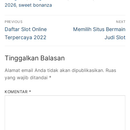
2026
,
sweet bonanza
Navigasi
PREVIOUS
NEXT
pos
Previous
Next
Daftar Slot Online
Memilih Situs Bermain
post:
post:
Terpercaya 2022
Judi Slot
Tinggalkan Balasan
Alamat email Anda tidak akan dipublikasikan.
Ruas
yang wajib ditandai
*
KOMENTAR
*