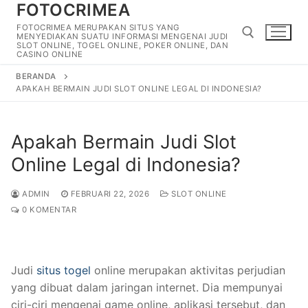
FOTOCRIMEA
Lompat
ke
FOTOCRIMEA MERUPAKAN SITUS YANG
MENYEDIAKAN SUATU INFORMASI MENGENAI JUDI
konten
SLOT ONLINE, TOGEL ONLINE, POKER ONLINE, DAN
CASINO ONLINE
BERANDA
Cari:
APAKAH BERMAIN JUDI SLOT ONLINE LEGAL DI INDONESIA?
Apakah Bermain Judi Slot
Online Legal di Indonesia?
ADMIN
FEBRUARI 22, 2026
SLOT ONLINE
0 KOMENTAR
Judi
situs togel
online merupakan aktivitas perjudian
yang dibuat dalam jaringan internet. Dia mempunyai
ciri-ciri mengenai game online, aplikasi tersebut, dan