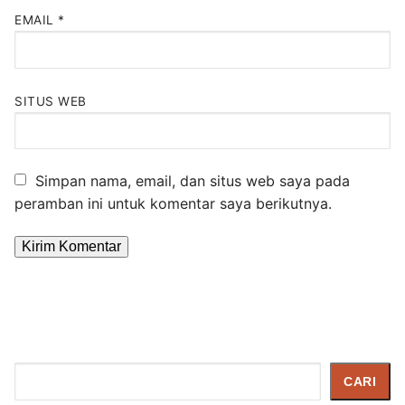
EMAIL
*
SITUS WEB
Simpan nama, email, dan situs web saya pada
peramban ini untuk komentar saya berikutnya.
Cari
CARI