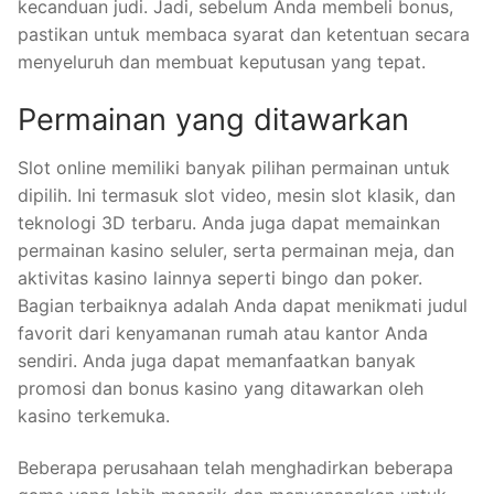
kecanduan judi. Jadi, sebelum Anda membeli bonus,
pastikan untuk membaca syarat dan ketentuan secara
menyeluruh dan membuat keputusan yang tepat.
Permainan yang ditawarkan
Slot online memiliki banyak pilihan permainan untuk
dipilih. Ini termasuk slot video, mesin slot klasik, dan
teknologi 3D terbaru. Anda juga dapat memainkan
permainan kasino seluler, serta permainan meja, dan
aktivitas kasino lainnya seperti bingo dan poker.
Bagian terbaiknya adalah Anda dapat menikmati judul
favorit dari kenyamanan rumah atau kantor Anda
sendiri. Anda juga dapat memanfaatkan banyak
promosi dan bonus kasino yang ditawarkan oleh
kasino terkemuka.
Beberapa perusahaan telah menghadirkan beberapa