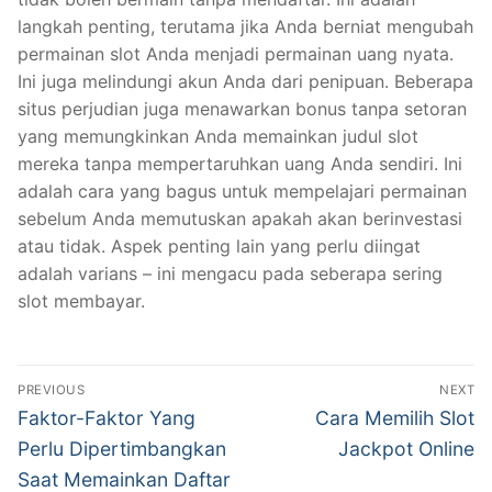
langkah penting, terutama jika Anda berniat mengubah
permainan slot Anda menjadi permainan uang nyata.
Ini juga melindungi akun Anda dari penipuan. Beberapa
situs perjudian juga menawarkan bonus tanpa setoran
yang memungkinkan Anda memainkan judul slot
mereka tanpa mempertaruhkan uang Anda sendiri. Ini
adalah cara yang bagus untuk mempelajari permainan
sebelum Anda memutuskan apakah akan berinvestasi
atau tidak. Aspek penting lain yang perlu diingat
adalah varians – ini mengacu pada seberapa sering
slot membayar.
Navigasi
PREVIOUS
NEXT
pos
Previous
Next
Faktor-Faktor Yang
Cara Memilih Slot
post:
post:
Perlu Dipertimbangkan
Jackpot Online
Saat Memainkan Daftar