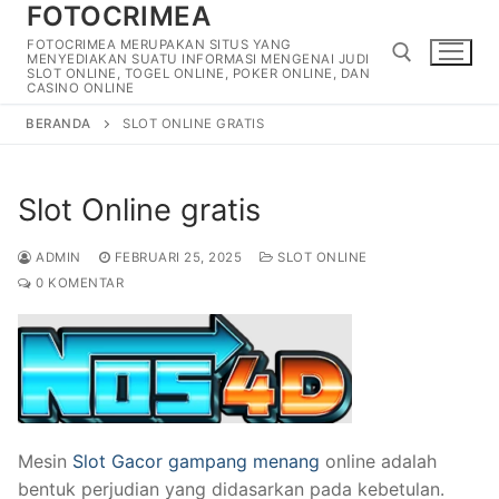
FOTOCRIMEA
Lompat
ke
FOTOCRIMEA MERUPAKAN SITUS YANG
MENYEDIAKAN SUATU INFORMASI MENGENAI JUDI
konten
SLOT ONLINE, TOGEL ONLINE, POKER ONLINE, DAN
CASINO ONLINE
BERANDA
SLOT ONLINE GRATIS
Cari:
Slot Online gratis
ADMIN
FEBRUARI 25, 2025
SLOT ONLINE
0 KOMENTAR
Mesin
Slot Gacor gampang menang
online adalah
bentuk perjudian yang didasarkan pada kebetulan.