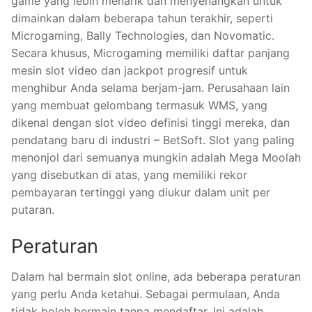
game yang lebih menarik dan menyenangkan untuk
dimainkan dalam beberapa tahun terakhir, seperti
Microgaming, Bally Technologies, dan Novomatic.
Secara khusus, Microgaming memiliki daftar panjang
mesin slot video dan jackpot progresif untuk
menghibur Anda selama berjam-jam. Perusahaan lain
yang membuat gelombang termasuk WMS, yang
dikenal dengan slot video definisi tinggi mereka, dan
pendatang baru di industri – BetSoft. Slot yang paling
menonjol dari semuanya mungkin adalah Mega Moolah
yang disebutkan di atas, yang memiliki rekor
pembayaran tertinggi yang diukur dalam unit per
putaran.
Peraturan
Dalam hal bermain slot online, ada beberapa peraturan
yang perlu Anda ketahui. Sebagai permulaan, Anda
tidak boleh bermain tanpa mendaftar. Ini adalah