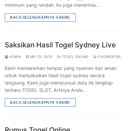
minimum yang rendah. Itu juga menerima…
BACA SELENGKAPNYA %RARR;
Saksikan Hasil Togel Sydney Live
ADMIN
MEI 25, 2025
TOGEL ONLINE
0 KOMENTAR
Kami menawarkan tempat yang nyaman dan aman
untuk menyaksikan hasil togel sydney secara
langsung. Kami juga mempunyai data hk lengkap
terbaru TOGEL SLOT. Artinya Anda…
BACA SELENGKAPNYA %RARR;
Rumus Togel Online