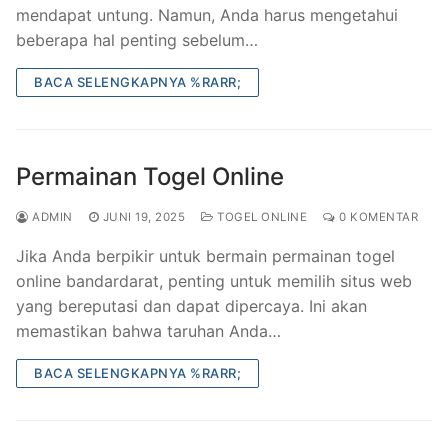
mendapat untung. Namun, Anda harus mengetahui
beberapa hal penting sebelum…
BACA SELENGKAPNYA %RARR;
Permainan Togel Online
ADMIN
JUNI 19, 2025
TOGEL ONLINE
0 KOMENTAR
Jika Anda berpikir untuk bermain permainan togel
online bandardarat, penting untuk memilih situs web
yang bereputasi dan dapat dipercaya. Ini akan
memastikan bahwa taruhan Anda…
BACA SELENGKAPNYA %RARR;