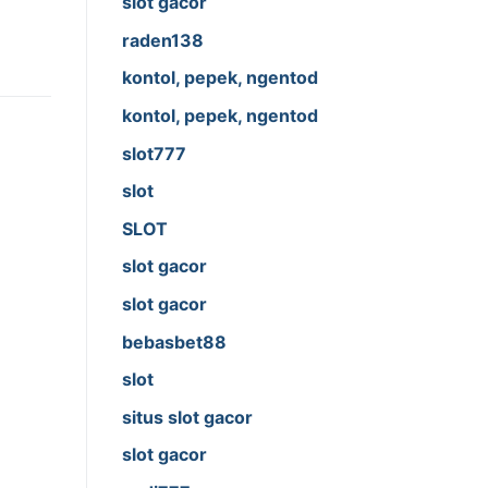
slot gacor
raden138
kontol, pepek, ngentod
kontol, pepek, ngentod
slot777
slot
SLOT
slot gacor
slot gacor
bebasbet88
slot
situs slot gacor
slot gacor