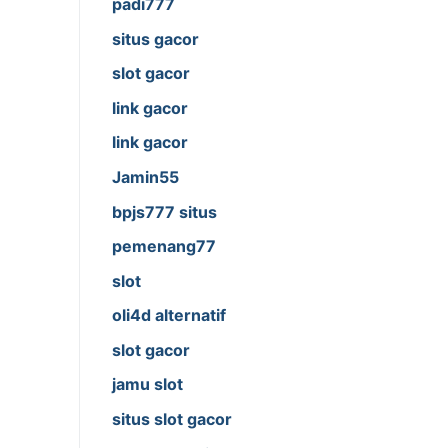
padi777
situs gacor
slot gacor
link gacor
link gacor
Jamin55
bpjs777 situs
pemenang77
slot
oli4d alternatif
slot gacor
jamu slot
situs slot gacor