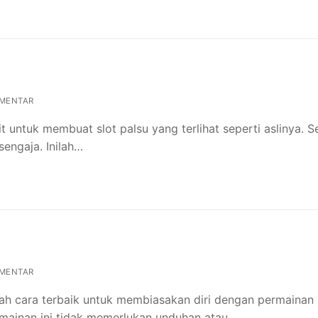
MENTAR
t untuk membuat slot palsu yang terlihat seperti aslinya. Se
sengaja. Inilah…
MENTAR
alah cara terbaik untuk membiasakan diri dengan permainan
mainan ini tidak memerlukan unduhan atau…