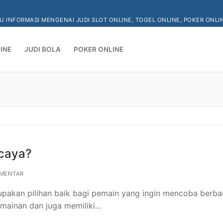
INFORMASI MENGENAI JUDI SLOT ONLINE, TOGEL ONLINE, POKER ONLIN
INE
JUDI BOLA
POKER ONLINE
Cari:
rcaya?
MENTAR
rupakan pilihan baik bagi pemain yang ingin mencoba berba
mainan dan juga memiliki…