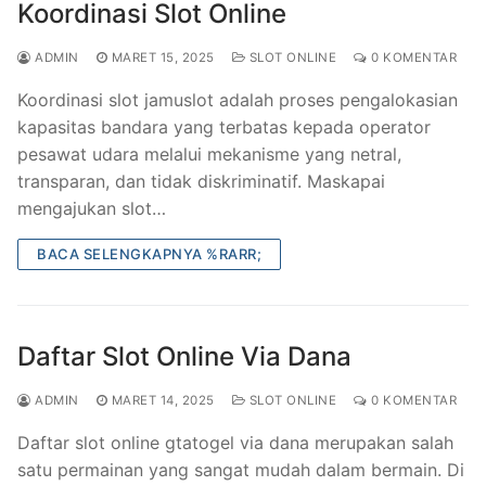
Koordinasi Slot Online
ADMIN
MARET 15, 2025
SLOT ONLINE
0 KOMENTAR
Koordinasi slot jamuslot adalah proses pengalokasian
kapasitas bandara yang terbatas kepada operator
pesawat udara melalui mekanisme yang netral,
transparan, dan tidak diskriminatif. Maskapai
mengajukan slot…
BACA SELENGKAPNYA %RARR;
Daftar Slot Online Via Dana
ADMIN
MARET 14, 2025
SLOT ONLINE
0 KOMENTAR
Daftar slot online gtatogel via dana merupakan salah
satu permainan yang sangat mudah dalam bermain. Di