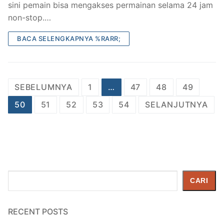
sini pemain bisa mengakses permainan selama 24 jam
non-stop.…
BACA SELENGKAPNYA %RARR;
Paginasi
SEBELUMNYA
1
…
47
48
49
pos
50
51
52
53
54
SELANJUTNYA
Cari
CARI
RECENT POSTS