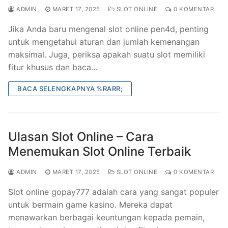
ADMIN
MARET 17, 2025
SLOT ONLINE
0 KOMENTAR
Jika Anda baru mengenal slot online pen4d, penting
untuk mengetahui aturan dan jumlah kemenangan
maksimal. Juga, periksa apakah suatu slot memiliki
fitur khusus dan baca…
BACA SELENGKAPNYA %RARR;
Ulasan Slot Online – Cara
Menemukan Slot Online Terbaik
ADMIN
MARET 17, 2025
SLOT ONLINE
0 KOMENTAR
Slot online gopay777 adalah cara yang sangat populer
untuk bermain game kasino. Mereka dapat
menawarkan berbagai keuntungan kepada pemain,