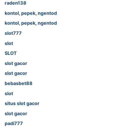
raden138
kontol, pepek, ngentod
kontol, pepek, ngentod
slot777
slot
SLOT
slot gacor
slot gacor
bebasbet88
slot
situs slot gacor
slot gacor
padi777