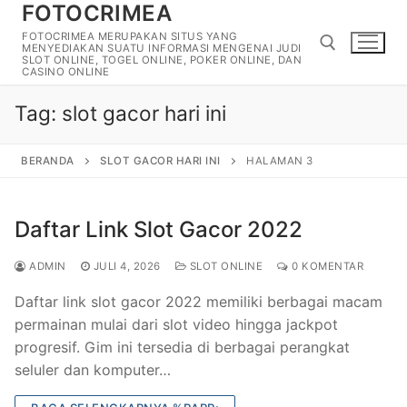
FOTOCRIMEA
Lompat
ke
FOTOCRIMEA MERUPAKAN SITUS YANG
MENYEDIAKAN SUATU INFORMASI MENGENAI JUDI
konten
SLOT ONLINE, TOGEL ONLINE, POKER ONLINE, DAN
CASINO ONLINE
Tag:
slot gacor hari ini
Cari:
BERANDA
SLOT GACOR HARI INI
HALAMAN 3
Daftar Link Slot Gacor 2022
ADMIN
JULI 4, 2026
SLOT ONLINE
0 KOMENTAR
Daftar link slot gacor 2022 memiliki berbagai macam
permainan mulai dari slot video hingga jackpot
progresif. Gim ini tersedia di berbagai perangkat
seluler dan komputer…